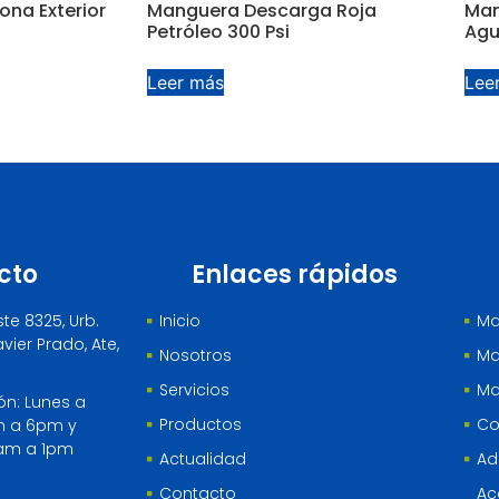
ona Exterior
Manguera Descarga Roja
Man
Petróleo 300 Psi
Agu
Leer más
Lee
cto
Enlaces rápidos
ste 8325, Urb.
Inicio
Ma
vier Prado, Ate,
Nosotros
Ma
Servicios
Ma
ón: Lunes a
Productos
Co
m a 6pm y
am a 1pm
Actualidad
Ad
Contacto
Ac