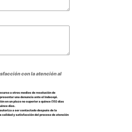
sfacción con la atención al
recurso a otros medios de resolución de
 presentar una denuncia ante el Indecopi.
ón en un plazo no superior a quince (15) días
uince días.
 autoriza a ser contactado después de la
la calidad y satisfacción del proceso de atención