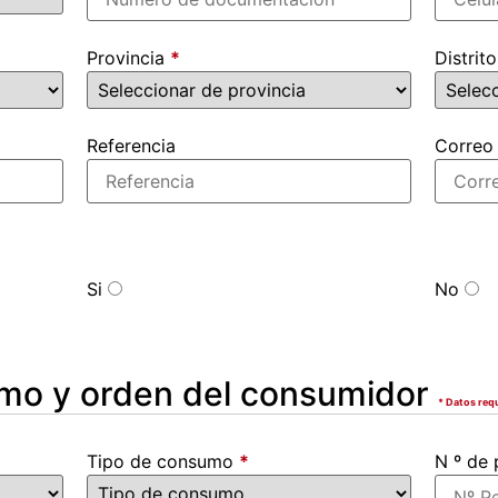
Provincia
*
Distrit
Referencia
Correo
Si
No
lamo y orden del consumidor
* Datos req
Tipo de consumo
*
N º de