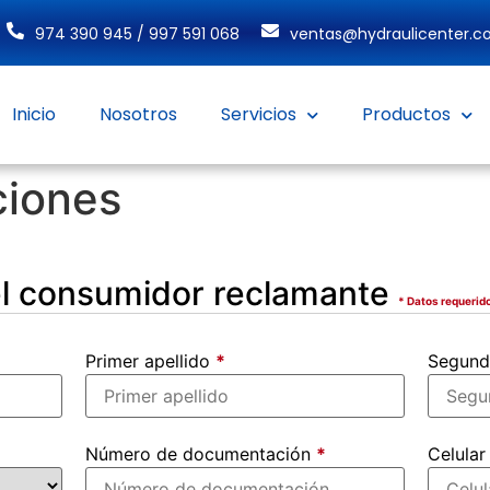
974 390 945 / 997 591 068
ventas@hydraulicenter.
Inicio
Nosotros
Servicios
Productos
ciones
del consumidor reclamante
* Datos requerid
Primer apellido
*
Segund
Número de documentación
*
Celula