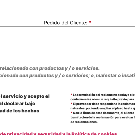
Pedido del Cliente:
*
elacionado con productos y / o servicios.
onado con productos y / o servicios; o, malestar o insati
*
La formulación del reclamo no excluye el 
 servicio y acepto el
controversias ni es un requisito previo para
l declarar bajo
*
El proveedor debe responder a la reclamaci
naturales, pudiendo ampliar el plazo hasta q
dad de los hechos
*
Con la firma de este documento, el cliente
tramitación de la reclamación para evaluar 
de reclamaciones.
 de privacidad y seguridad y la Política de cookies.