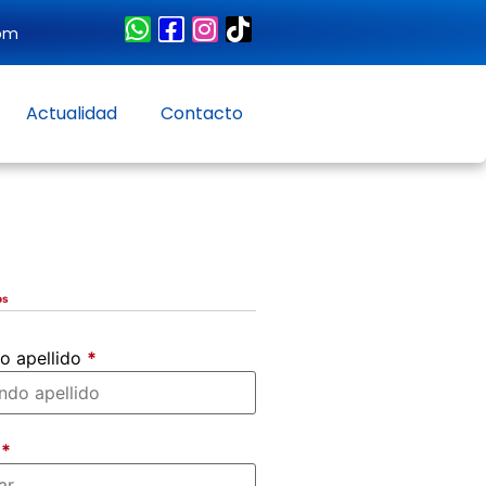
com
Actualidad
Contacto
os
o apellido
*
r
*