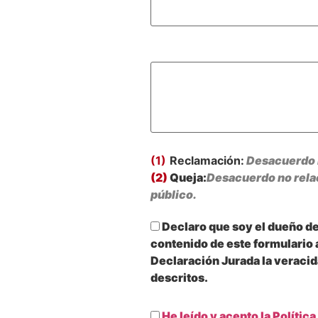
(1)
Reclamación:
Desacuerdo r
(2)
Queja:
Desacuerdo no relaci
público.
Declaro que soy el dueño del
contenido de este formulario a
Declaración Jurada la veraci
descritos.
He leído y acepto la Política