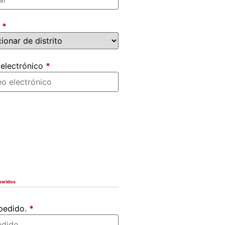
o
*
 electrónico
*
ueridos
 pedido.
*