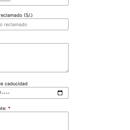
eclamado (S/.)
de caducidad
nte:
*