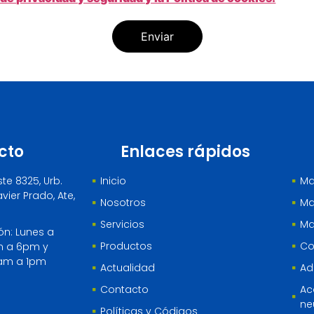
cto
Enlaces rápidos
ste 8325, Urb.
Inicio
Ma
vier Prado, Ate,
Nosotros
Ma
Servicios
Ma
ón: Lunes a
Productos
Co
m a 6pm y
am a 1pm
Actualidad
Ad
Contacto
Ac
ne
Políticas y Códigos