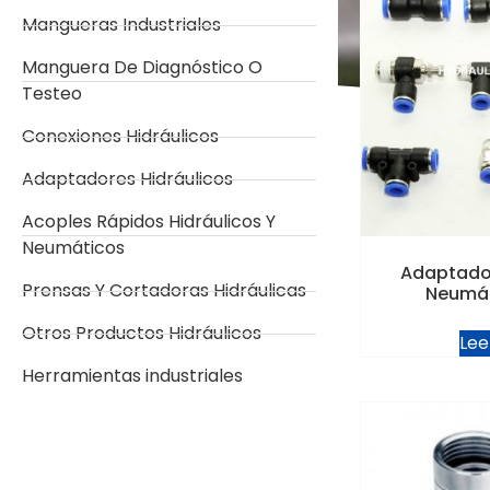
Mangueras Industriales
Manguera De Diagnóstico O
Testeo
Conexiones Hidráulicos
Adaptadores Hidráulicos
Acoples Rápidos Hidráulicos Y
Neumáticos
Adaptado
Prensas Y Cortadoras Hidráulicas
Neumát
Otros Productos Hidráulicos
Lee
Herramientas industriales