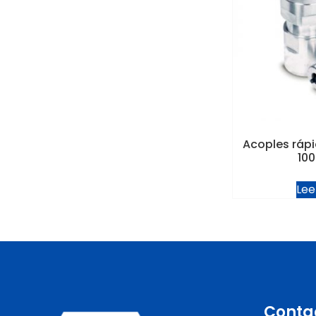
Acoples rápi
100
Lee
Conta