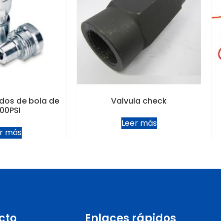
dos de bola de
Valvula check
00PSI
Leer más
r más
cto
Enlaces rápidos