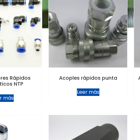
res Rápidos
Acoples rápidos punta
icos NTP
Leer más
r más