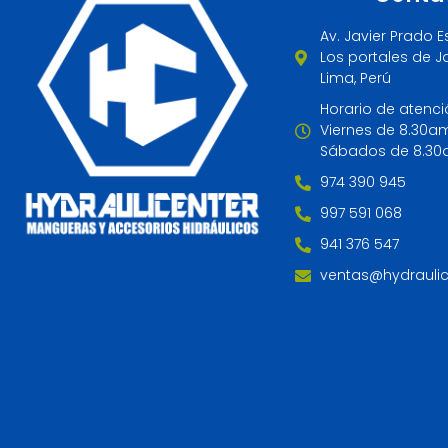
Av. Javier Prado E
Los portales de Ja
Lima, Perú
Horario de atenci
Viernes de 8.30a
Sábados de 8.30
974 390 945
997 591 068
941 376 547
ventas@hydrauli