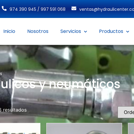
974 390 945 / 997 591 068
ventas@hydraulicenter.
Inicio
Nosotros
Servicios
Productos
s
áulicos y neumáticos
6 resultados