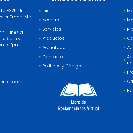
ste 8325, Urb.
Inicio
Ma
vier Prado, Ate,
Nosotros
Ma
Servicios
Ma
ón: Lunes a
Productos
Co
m a 6pm y
am a 1pm
Actualidad
Ad
Contacto
Ac
ne
Políticas y Códigos
Pr
Ot
center.com
He