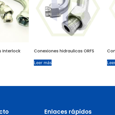
 Interlock
Conexiones hidraulicas ORFS
Con
Leer más
Lee
cto
Enlaces rápidos