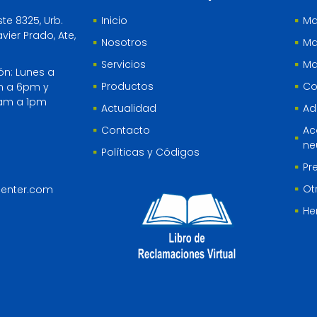
ste 8325, Urb.
Inicio
Ma
vier Prado, Ate,
Nosotros
Ma
Servicios
Ma
ón: Lunes a
Productos
Co
m a 6pm y
am a 1pm
Actualidad
Ad
Contacto
Ac
ne
Políticas y Códigos
Pr
Ot
center.com
He