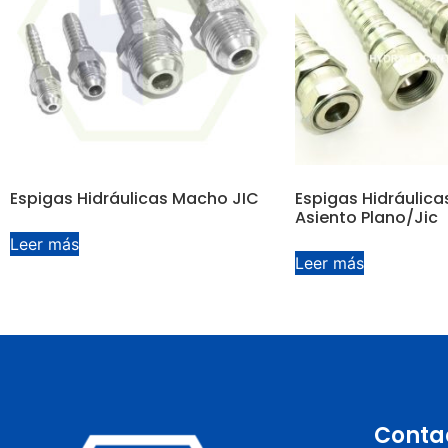
Espigas Hidráulicas Macho JIC
Espigas Hidráulicas
Asiento Plano/Jic
Leer más
Leer más
Conta