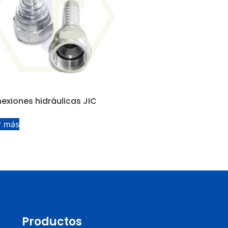
exiones hidráulicas JIC
r más
Productos