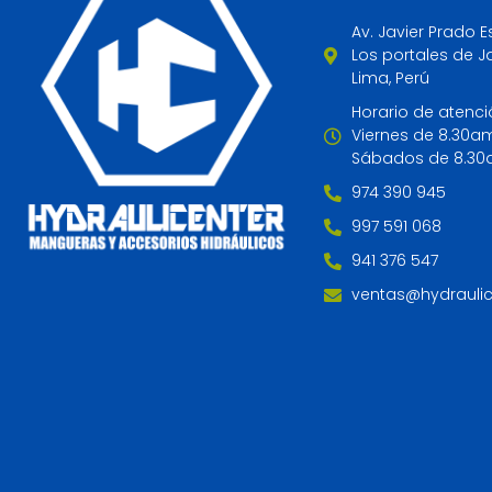
Av. Javier Prado E
Los portales de Ja
Lima, Perú
Horario de atenci
Viernes de 8.30a
Sábados de 8.30
974 390 945
997 591 068
941 376 547
ventas@hydrauli